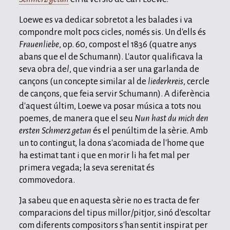
Loewe es va dedicar sobretot a les balades i va
compondre molt pocs cicles, només sis. Un d'ells és
Frauenliebe
, op. 60, compost el 1836 (quatre anys
abans que el de Schumann). L'autor qualificava la
seva obra de
l
, que vindria a ser una garlanda de
cançons (un concepte similar al de
liederkreis
, cercle
de cançons, que feia servir Schumann). A diferència
d'aquest últim, Loewe va posar música a tots nou
poemes, de manera que el seu
Nun hast du mich den
ersten Schmerz getan
és el penúltim de la sèrie. Amb
un to contingut, la dona s'acomiada de l'home que
ha estimat tant i que en morir li ha fet mal per
primera vegada; la seva serenitat és
commovedora.
Ja sabeu que en aquesta sèrie no es tracta de fer
comparacions del tipus millor/pitjor, sinó d'escoltar
com diferents compositors s'han sentit inspirat per