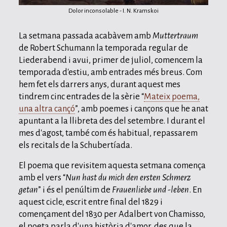
Dolor inconsolable - I. N. Kramskoi
La setmana passada acabàvem amb
Muttertraum
de Robert Schumann la temporada regular de
Liederabend i avui, primer de juliol, comencem la
temporada d'estiu, amb entrades més breus. Com
hem fet els darrers anys, durant aquest mes
tindrem cinc entrades de la sèrie “
Mateix poema,
una altra cançó
”, amb poemes i cançons que he anat
apuntant a la llibreta des del setembre. I durant el
mes d'agost, també com és habitual, repassarem
els recitals de la Schubertíada.
El poema que revisitem aquesta setmana comença
amb el vers “
Nun hast du mich den ersten Schmerz
getan
” i és el penúltim de
Frauenliebe und -leben
. En
aquest cicle, escrit entre final del 1829 i
començament del 1830 per Adalbert von Chamisso,
el poeta parla d'una història d'amor, des que la