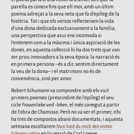
parella es coneix fins que ell mor, amb un últim
poema adreçat a la seva neta que fa d'epíleg de la
història. Tot i que els versos reflecteixen la vida
d'una dona dedicada exclusivament a la família,
una perspectiva que avui ens incomoda si
l'entenem com a la màxima i única aspiració de les
dones, en aquesta col·lecció hi ha dos trets que van
ser prou innovadors a la seva època: la narració és
en primera persona –és a dir, sentim directament
la veu de la dona– i el matrimoni no és de
conveniència, sinó per amor.
Robert Schumann va compondre amb els vuit
primers poemes (prescindint de l'epíleg) el seu
cicle
Frauenliebe und -leben
, el més conegut a partir
de l'obra de Chamisso. Però no va ser el primer, n'hi
ha tres de compostos abans documentats, i aquesta
setmana escoltarem
Nun hast du mich den ersten
Schmerz getan
en la versió de Carl Loewe.