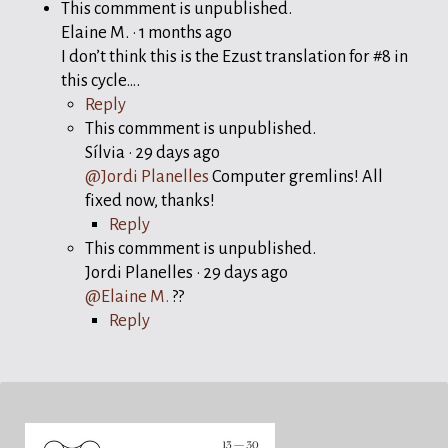
This commment is unpublished.
Elaine M.
·
1 months ago
I don’t think this is the Ezust translation for #8 in
this cycle….
Reply
This commment is unpublished.
Sílvia
·
29 days ago
@Jordi Planelles
Computer gremlins! All
fixed now, thanks!
Reply
This commment is unpublished.
Jordi Planelles
·
29 days ago
@Elaine M.
??
Reply