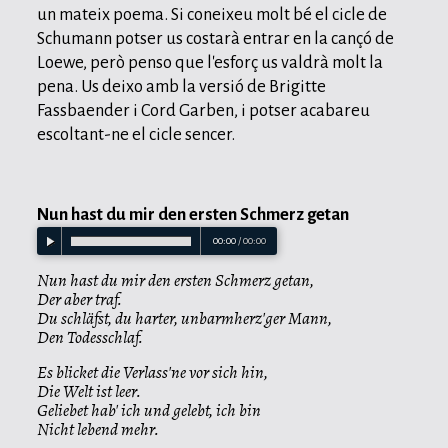
un mateix poema. Si coneixeu molt bé el cicle de
Schumann potser us costarà entrar en la cançó de
Loewe, però penso que l'esforç us valdrà molt la
pena. Us deixo amb la versió de Brigitte
Fassbaender i Cord Garben, i potser acabareu
escoltant-ne el cicle sencer.
Nun hast du mir den ersten Schmerz getan
00:00
/
00:00
Nun hast du mir den ersten Schmerz getan,
Der aber traf.
Du schläfst, du harter, unbarmherz'ger Mann,
Den Todesschlaf.
Es blicket die Verlass'ne vor sich hin,
Die Welt ist leer.
Geliebet hab' ich und gelebt, ich bin
Nicht lebend mehr.