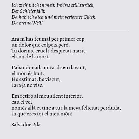
Ich zieh' mich in mein Inn'res still zurück,
Der Schleier fällt,
Da hab' ich dich und mein verlornes Glück,
Du meine Welt!
Ara m’has fet mal per primer cop,
un dolor que colpeix però.
Tu dorms, cruel i despietat marit,
el son de la mort.
L’abandonada mira al seu davant,
el món és buit.
He estimat, he viscut,
i ara ja no visc.
Em retiro al meu silent interior,
cau el vel,
només allà et tinc a tu i la meva felicitat perduda,
tu que eres tot el meu món!
Salvador Pila