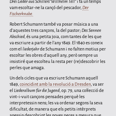
Drei Lieder aus Schillers"Willhelm Tell"
i fa un temps
vam escoltar-ne la cançó del pescador,
Der
Fischerknabe
.
Robert Schumann també va posar música a una
d'aquestes tres cançons, la del pastor;
Des Sennen
Abschied,
és una petita joia, com tantes de les que
va escriure a partir de l'any 1849. El 1840 es coneix
com el
liederjahr
de Schumann i no falten motius per
escoltar les obres d'aquell any, però sempre us
insistiré que escolteu la resta per (re)descobrir les
perles que amaga.
Un dels cicles que va escriure Schumann aquell
1849,
coincidint amb la revolució a Dresden
, va ser
el
Liederalbum für die Jugend
, op. 79, una col·lecció de
vint-i-vuit cançons pensades perquè les
interpretessin nens; les va ordenar segons la seva
dificultat, de manera que els petits intèrprets
anessin descobrint les noves peces a mesura que