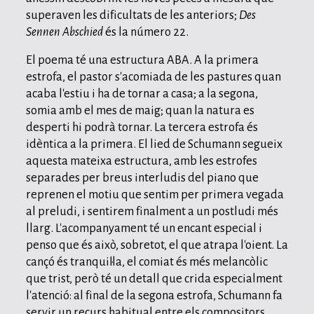
superaven les dificultats de les anteriors;
Des
Sennen Abschied
és la número 22.
El poema té una estructura ABA. A la primera
estrofa, el pastor s'acomiada de les pastures quan
acaba l'estiu i ha de tornar a casa; a la segona,
somia amb el mes de maig; quan la natura es
desperti hi podrà tornar. La tercera estrofa és
idèntica a la primera. El lied de Schumann segueix
aquesta mateixa estructura, amb les estrofes
separades per breus interludis del piano que
reprenen el motiu que sentim per primera vegada
al preludi, i sentirem finalment a un postludi més
llarg. L'acompanyament té un encant especial i
penso que és això, sobretot, el que atrapa l'oient. La
cançó és tranquil·la, el comiat és més melancòlic
que trist, però té un detall que crida especialment
l'atenció: al final de la segona estrofa, Schumann fa
servir un recurs habitual entre els compositors,