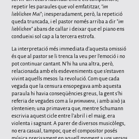
repetir les paraules que vol emfatitzar,
"im
lieblichen Mai
"; inesperadament, però, la repetició
queda truncada, i el pastor només arriba a dir "
im
lieblichen
" abans de callar i deixar que el piano ens
condueixi sol cap a la tercera estrofa.
La interpretació més immediata d'aquesta omissió
és que al pastor se li trenca la veu per l'emoció i no
pot continuar cantant. N'hi ha una altra, però,
relacionada amb els esdeveniments que s'estaven
vivint aquells mesos: la revolució. Com que cada
vegada que la censura ensopegava amb aquesta
paraula hi havia conseqüències greus, la gent s'hi
referia de vegades com a
la primavera
, i amb això ja
s'entenien; una primavera que, mentre Schumann
escrivia aquest cicle entre l'abril i el maig, era
violenta i sagnant. A parer de diversos musicòlegs,
no era casual, tampoc, que el compositor posés
música precisament en aquell moment a uns versos