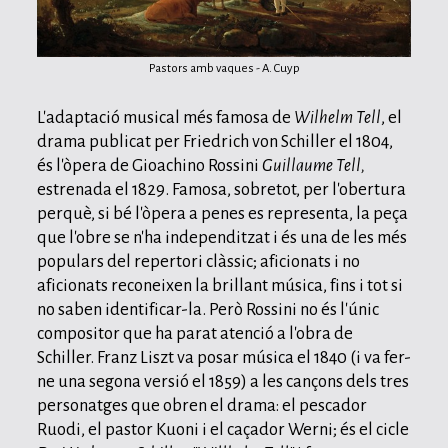
Pastors amb vaques - A. Cuyp
L'adaptació musical més famosa de
Wilhelm Tell
, el
drama publicat per Friedrich von Schiller el 1804,
és l'òpera de Gioachino Rossini
Guillaume Tell,
estrenada el 1829. Famosa, sobretot, per l'obertura
perquè, si bé l'òpera a penes es representa, la peça
que l'obre se n'ha independitzat i és una de les més
populars del repertori clàssic; aficionats i no
aficionats reconeixen la brillant música, fins i tot si
no saben identificar-la. Però Rossini no és l'únic
compositor que ha parat atenció a l'obra de
Schiller. Franz Liszt va posar música el 1840 (i va fer-
ne una segona versió el 1859) a les cançons dels tres
personatges que obren el drama: el pescador
Ruodi, el pastor Kuoni i el caçador Werni; és el cicle