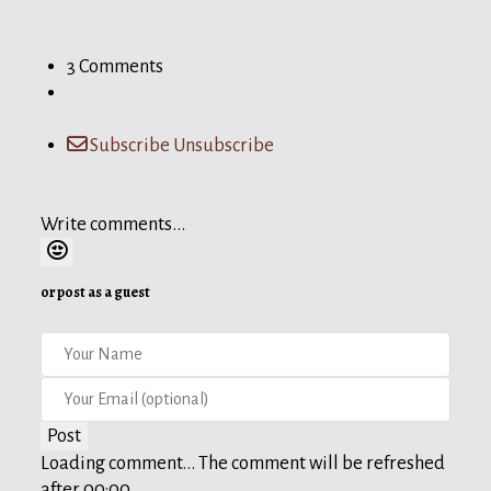
3 Comments
Subscribe
Unsubscribe
Write comments...
or post as a guest
Post
Loading comment...
The comment will be refreshed
after
00:00
.