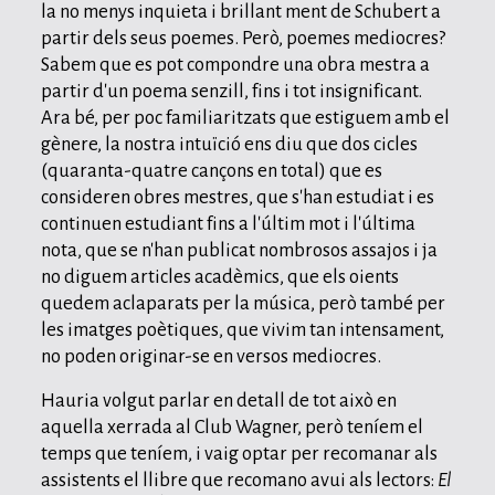
la no menys inquieta i brillant ment de Schubert a
partir dels seus poemes. Però, poemes mediocres?
Sabem que es pot compondre una obra mestra a
partir d'un poema senzill, fins i tot insignificant.
Ara bé, per poc familiaritzats que estiguem amb el
gènere, la nostra intuïció ens diu que dos cicles
(quaranta-quatre cançons en total) que es
consideren obres mestres, que s'han estudiat i es
continuen estudiant fins a l'últim mot i l'última
nota, que se n'han publicat nombrosos assajos i ja
no diguem articles acadèmics, que els oients
quedem aclaparats per la música, però també per
les imatges poètiques, que vivim tan intensament,
no poden originar-se en versos mediocres.
Hauria volgut parlar en detall de tot això en
aquella xerrada al Club Wagner, però teníem el
temps que teníem, i vaig optar per recomanar als
assistents el llibre que recomano avui als lectors:
El