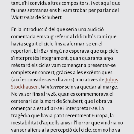
tant, s'hi convida altres compositors, i vet aquí que
fa unes setmanes ens hi vam trobar per parlar del
Winterreise
de Schubert.
En la introducció del que seria una audició
comentada em vaig referir al dificultós camí que
havia seguit el cicle fins a afermar-se en el
repertori. El 1827 ningú no esperava que cap cicle
s'interpretés íntegrament; quan quaranta anys
més tard els cicles vam començar a presentar-se
complets en concert, gràcies a les excèntriques
(així es consideraven llavors) iniciatives de
Julius
Stockhausen
,
Winterreise
se'n va quedar al marge.
No va ser fins al 1928, quan es commemorava el
centenari de la mort de Schubert, que l'obra va
començar a estudiar-se i interpretar-se. La
tragèdia que havia patit recentment Europa, la
inestabilitat d'aquells anys i l'horror que vindria no
van ser aliens a la percepció del cicle, com no ho va