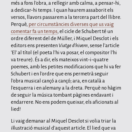
més a fons l'obra, a rellegir amb calma, a pensar-hi,
a dedicar-hi temps. I quan haurem assaborit els
versos, llavors passarem a la tercera part del llibre.
Perquè,
per circumstàncies diverses que us vaig
comentar fa un temps
, el cicle de Schubert té un
ordre diferent del de Müller, i Miquel Desclot i els
editors ens presenten
Viatge d'hivern
, sense l'article
'El' al títol (el poeta l'hi va posar, el compositor l'hi
va treure). És a dir, els mateixos vint-i-quatre
poemes, amb les petites modificacions que hi va fer
Schubert i en l'ordre que ens permetrà seguir
l'obra musical cançó a cançó; ara, en català a
l'esquerra i en alemany a la dreta. Perquè no hàgim
de seguir la música tombant pàgines endavant i
endarrere. No ens podem queixar, els aficionats al
lied!
Li vaig demanar al Miquel Desclot si volia triar la
il·lustració musical d'aquest article. El lied que va