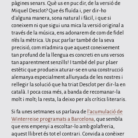
pàgines senars. Què us en puc dir, de la versió de
Miquel Desclot? Que és fluïda i, per dir-ho
d'alguna manera, sona natural i fàcil, i que si
coneixem ni que sigui una mica la versió original a
través de la música, ens adonarem de com de fidel
n'és la mètrica. Us puc parlar també de la seva
precisió, com m'admira que aquest coneixement
tan profund de la llengua es concreti en uns versos
tan aparentment senzills! I també del pur plaer
estètic que produeix aturar-se en una construcció
alemanya especialment allunyada de les nostres i
rellegir la solució que ha triat Desclot per dir-la en
català. I poca cosa més, a banda de recomanar-la
molt i molt; la resta, la deixo per als crítics literaris.
Si fa unes setmanes us parlava de
l'acumulació de
Winterreise programats a Barcelona
, que sembla
que ens empenyi a escoltar-lo amb golafreria,
aquest llibret és tot el contrari. Convida a conèixer