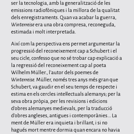
ser la tecnologia, amb la generalització de les
emissions radiofòniques i la millora de la qualitat
dels enregistraments. Quan va acabar la guerra,
Winterreise
era una obra compresa, reconeguda,
estimada i molt interpretada.
Així com la perspectiva ens permet argumentar la
progressió del reconeixement cap a Schubert i el
seu cicle, confesso que no sé trobar cap explicació a
la regressió del reconeixement cap al poeta
Wilhelm Müller., l'autor dels poemes de
Winterreise.
Müller, només tres anys més gran que
Schubert, va gaudir en el seu temps de respecte i
estima en els cercles intel·lectuals alemanys; per la
seva obra pròpia, per les revisions i edicions
d'obres alemanyes medievals, per la traducció
d'obres angleses, antigues i contemporànies... La
ment de Müller era inquieta i brillant, i si no
hagués mort mentre dormia quan encara no havia