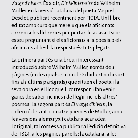
viatge d'hivern
. És a dir,
Die Winterreise
de Wilhelm
Müller en la versió catalana del poeta Miquel
Desclot, publicat recentment per FICTA. Un llibre
editat amb cura que mereix que els aficionats
correm a les llibreries per portar-lo a casa. I si us
esteu preguntant si els aficionats a la poesia o els
aficionats al lied, la resposta és: tots plegats.
La primera part és una breu i interessant
introducció sobre Wilhelm Müller, només deu
pàgines (en les quals el nom de Schubert no hi surt
fins als últims paràgrafs) que situen el poeta i la
seva obra en el lloc que li correspon i fan venir
ganes de saber-ne més i de llegir-ne "els altres"
poemes. La segona part és
El viatge d'hivern
, la
col·lecció de vint-i-quatre poemes de Müller, amb
les versions alemanya i catalana acarades.
L'original, tal com es va publicar a l'edició definitiva
del 1824, a les pàgines parells; la catalana, a les