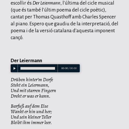
escollir és
Der Leiermann
, l'última del cicle musical
(que és també l'últim poema del cicle poètic),
cantat per Thomas Quasthoff amb Charles Spencer
al piano. Espero que gaudiu de la interpretació, del
poema i de la versió catalana d'aquesta imponent
cançó.
Der Leiermann
00:00
/
00:00
Drüben hinter’m Dorfe
Steht ein Leiermann,
Und mit starren Fingern
Dreht er was er kann.
Barfuß auf dem Eise
Wankt er hin und her;
Und sein kleiner Teller
Bleibt ihm immer leer.