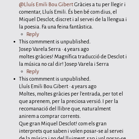
@Lluís Emili Bou Gibert
Gràcies a tu per llegir i
comentar, Lluís Emili. És ben bé com dius, el
Miquel Desclot, discret i al servei de la llengua i
la poesia. Fa una feina fantàstica.
Reply
This commment is unpublished.
Josep Varela Serra
·
4 years ago
moltes gràcies! Magnífica traducció de Desclot i
la música no cal dir! Josep Varela i Serra
Reply
This commment is unpublished.
Lluís Emili Bou Gibert
·
4 years ago
Moltes, moltes gràcies per l'entrada, per tot el
que aprenem, per la preciosa versió. I per la
recomanació del llibre que, naturalment
anirem a comprar corrents.
Que gran Miquel Desclot! com els gran
interprets que saben i volen posar-se al servei
de la música i no del lluiment, sap i vol posar-se