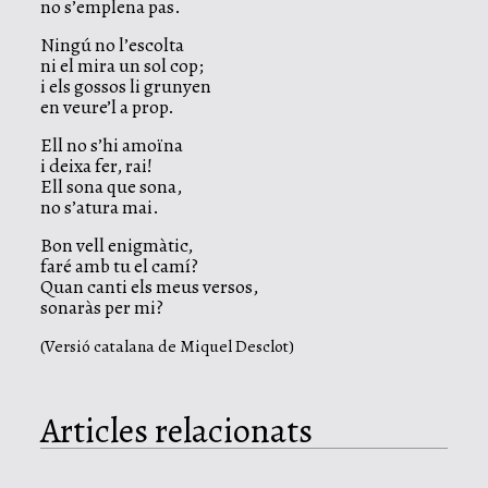
no s’emplena pas.
Ningú no l’escolta
ni el mira un sol cop;
i els gossos li grunyen
en veure’l a prop.
Ell no s’hi amoïna
i deixa fer, rai!
Ell sona que sona,
no s’atura mai.
Bon vell enigmàtic,
faré amb tu el camí?
Quan canti els meus versos,
sonaràs per mi?
(Versió catalana de Miquel Desclot)
Articles relacionats