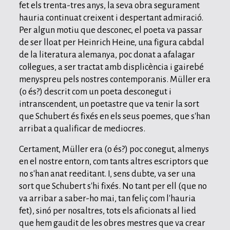
fet els trenta-tres anys, la seva obra segurament
hauria continuat creixent i despertant admiració.
Per algun motiu que desconec, el poeta va passar
de ser lloat per Heinrich Heine, una figura cabdal
de la literatura alemanya, poc donat a afalagar
col·legues, a ser tractat amb displicència i gairebé
menyspreu pels nostres contemporanis. Müller era
(o és?) descrit com un poeta desconegut i
intranscendent, un poetastre que va tenir la sort
que Schubert és fixés en els seus poemes, que s'han
arribat a qualificar de mediocres.
Certament, Müller era (o és?) poc conegut, almenys
en el nostre entorn, com tants altres escriptors que
no s'han anat reeditant. I, sens dubte, va ser una
sort que Schubert s'hi fixés. No tant per ell (que no
va arribar a saber-ho mai, tan feliç com l'hauria
fet), sinó per nosaltres, tots els aficionats al lied
que hem gaudit de les obres mestres que va crear