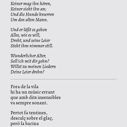
Keiner mag ihn hören,
Keiner sieht ihn an;
Und die Hunde knurren
Um den alten Mann.
Und er läßt es gehen
Alles, wie es will,
Dreht, und seine Leier
Steht ihm nimmer still.
Wunderlicher Alter,
Soll ich mit dir gehn?
Willst zu meinen Liedern
Deine Leier drehn?
Fora de la vila
hi ha un músic errant
que amb dits insensibles
va sempre sonant.
Pertot fa tentines,
descalç sobre el glaç,
però la bacina