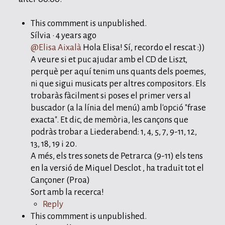
This commment is unpublished.
Sílvia
·
4 years ago
@Elisa Aixalà
Hola Elisa! Sí, recordo el rescat :))
A veure si et puc ajudar amb el CD de Liszt,
perquè per aquí tenim uns quants dels poemes,
ni que sigui musicats per altres compositors. Els
trobaràs fàcilment si poses el primer vers al
buscador (a la línia del menú) amb l'opció "frase
exacta". Et dic, de memòria, les cançons que
podràs trobar a Liederabend: 1, 4, 5, 7, 9-11, 12,
13, 18, 19 i 20.
A més, els tres sonets de Petrarca (9-11) els tens
en la versió de Miquel Desclot , ha traduït tot el
Cançoner (Proa)
Sort amb la recerca!
Reply
This commment is unpublished.