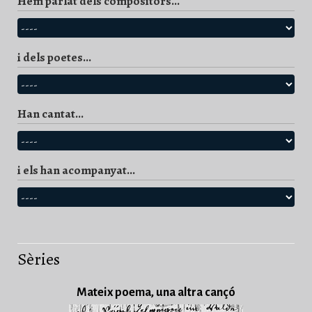
Hem parlat dels compositors...
i dels poetes...
Han cantat...
i els han acompanyat...
Sèries
Mateix poema, una altra cançó