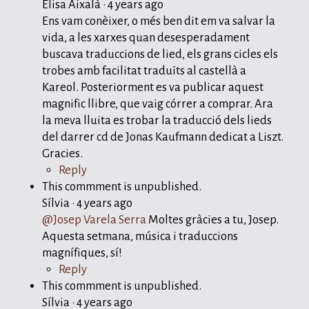
Elisa Aixalà
·
4 years ago
Ens vam conèixer, o més ben dit em va salvar la
vida, a les xarxes quan desesperadament
buscava traduccions de lied, els grans cicles els
trobes amb facilitat traduïts al castellà a
Kareol. Posteriorment es va publicar aquest
magnific llibre, que vaig córrer a comprar. Ara
la meva lluita es trobar la traducció dels lieds
del darrer cd de Jonas Kaufmann dedicat a Liszt.
Gracies.
Reply
This commment is unpublished.
Sílvia
·
4 years ago
@Josep Varela Serra
Moltes gràcies a tu, Josep.
Aquesta setmana, música i traduccions
magnífiques, sí!
Reply
This commment is unpublished.
Sílvia
·
4 years ago