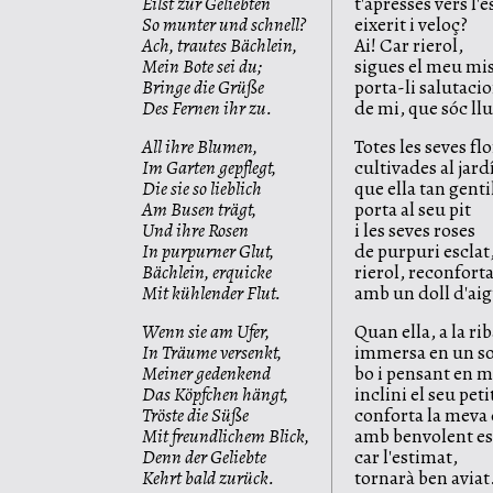
Eilst zur Geliebten
t'apresses vers l'
So munter und schnell?
eixerit i veloç?
Ach, trautes Bächlein,
Ai! Car rierol,
Mein Bote sei du;
sigues el meu mi
Bringe die Grüße
porta-li salutaci
Des Fernen ihr zu.
de mi, que sóc ll
All ihre Blumen,
Totes les seves flo
Im Garten gepflegt,
cultivades al jard
Die sie so lieblich
que ella tan gent
Am Busen trägt,
porta al seu pit
Und ihre Rosen
i les seves roses
In purpurner Glut,
de purpuri esclat
Bächlein, erquicke
rierol, reconforta
Mit kühlender Flut.
amb un doll d'aig
Wenn sie am Ufer,
Quan ella, a la rib
In Träume versenkt,
immersa en un s
Meiner gedenkend
bo i pensant en m
Das Köpfchen hängt,
inclini el seu peti
Tröste die Süße
conforta la mev
Mit freundlichem Blick,
amb benvolent e
Denn der Geliebte
car l'estimat,
Kehrt bald zurück.
tornarà ben aviat