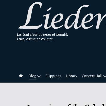
Là, tout n'est qu'ordre et beauté,
Luxe, calme et volupté.
Blog
Clippings
Library
Concert Hall