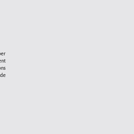
per
ent
ons
 de