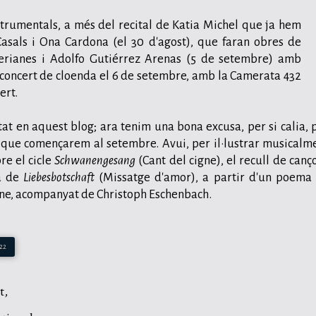
strumentals, a més del recital de Katia Michel que ja hem
Casals i Ona Cardona (el 30 d'agost), que faran obres de
Perianes i Adolfo Gutiérrez Arenas (5 de setembre) amb
 concert de cloenda el 6 de setembre, amb la Camerata 432
ert.
tat en aquest blog; ara tenim una bona excusa, per si calia, 
a que començarem al setembre. Avui, per il·lustrar musicalm
re el cicle
Schwanengesang
(Cant del cigne), el recull de canç
ta de
Liebesbotschaft
(Missatge d'amor), a partir d'un poema
rne, acompanyat de Christoph Eschenbach.
:22
t,