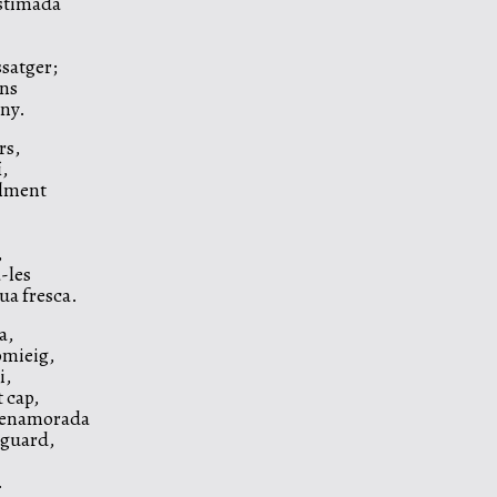
estimada
ssatger;
ons
uny.
rs,
í,
ilment
,
-les
ua fresca.
a,
omieig,
i,
t cap,
a enamorada
sguard,
.