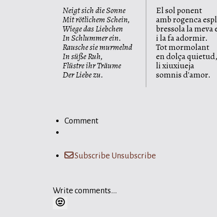
Neigt sich die Sonne
El sol ponent
Mit rötlichem Schein,
amb rogenca esp
Wiege das Liebchen
bressola la meva
In Schlummer ein.
i la fa adormir.
Rausche sie murmelnd
Tot mormolant
In süße Ruh,
en dolça quietud
Flüstre ihr Träume
li xiuxiueja
Der Liebe zu.
somnis d'amor.
Comment
Subscribe
Unsubscribe
Write comments...