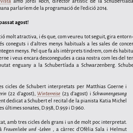
vista
amb Jordi Roch, director artístic de la Schubertíad
ana parlaríem de la programació de l'edició 2014.
 passat agost!
 molt atractiva, i és que, com veureu tot seguit, gira entorn 
és coneguts i d'altres menys habituals a les sales de concer
ntegen menys. Pel que fa als intèrprets tindrem, com és habitu
rne i veus encara desconegudes a casa nostra com les del te
butat enguany a la Schubertíada a Schwarzenberg. Schube
tres cicles de Schubert interpretats per Matthias Goerne i
erin
(22 d'agost),
Winterreise
(23 d'agost) i
Schwanengesang
t dedicat a Schubert el recital de la pianista Katia Michel
res últimes sonates, D.958, D.959 i D.960.
, amb tres cicles dels grans i un de molt poc interpretat.
rà
Frauenliebe und -Leben
, a càrrec d'Ofèlia Sala i Helmut