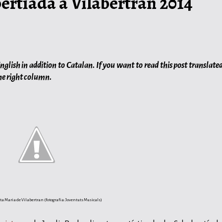
ertíada a Vilabertran 2014
lish in addition to Catalan. If you want to read this post translated
he right column.
ta Maria de Vilabertran (fotografia: Joventuts Musicals)