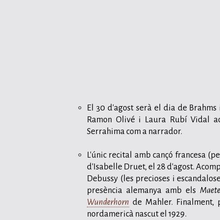
El 30 d'agost serà el dia de Brahms 
Ramon Olivé i Laura Rubí Vidal a
Serrahima com a narrador.
L'únic recital amb cançó francesa (pe
d'Isabelle Druet, el 28 d'agost. Aco
Debussy (les precioses i escandalos
presència alemanya amb els
Maete
Wunderhorn
de Mahler. Finalment, 
nordamericà nascut el 1929.