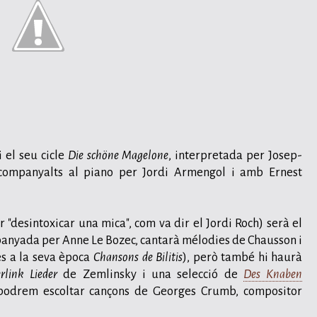
i el seu cicle
Die schöne Magelone
, interpretada per Josep-
companyalts al piano per Jordi Armengol i amb Ernest
r "desintoxicar una mica", com va dir el Jordi Roch) serà el
mpanyada per Anne Le Bozec, cantarà mélodies de Chausson i
es a la seva època
Chansons de Bilitis
), però també hi haurà
rlink Lieder
de Zemlinsky i una selecció de
Des Knaben
podrem escoltar cançons de Georges Crumb, compositor