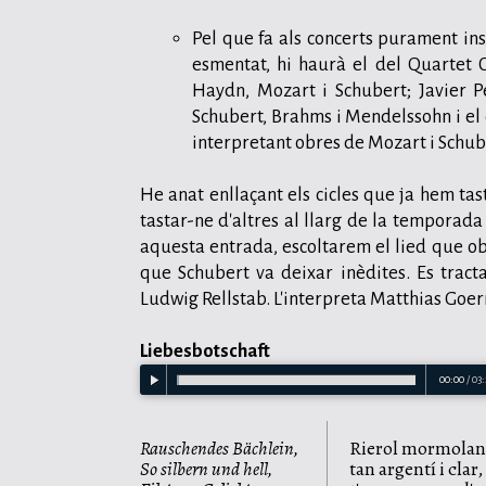
Pel que fa als concerts purament in
esmentat, hi haurà el del Quartet 
Haydn, Mozart i Schubert; Javier 
Schubert, Brahms i Mendelssohn i el
interpretant obres de Mozart i Schub
He anat enllaçant els cicles que ja hem tas
tastar-ne d'altres al llarg de la temporad
aquesta entrada, escoltarem el lied que ob
que Schubert va deixar inèdites. Es trac
Ludwig Rellstab. L'interpreta Matthias Goe
Liebesbotschaft
00:00
/
03
Rauschendes Bächlein,
Rierol mormolan
So silbern und hell,
tan argentí i clar,