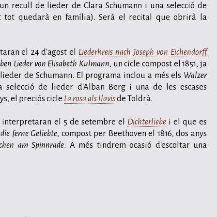
n recull de lieder de Clara Schumann i una selecció de
tot quedarà en família). Serà el recital que obrirà la
taran el 24 d'agost el
Liederkreis nach Joseph von Eichendorff
eben Lieder von Elisabeth Kulmann
, un cicle compost el 1851, ja
 lieder de Schumann. El programa inclou a més els
Walzer
 selecció de lieder d'Alban Berg i una de les escases
s, el preciós cicle
La rosa als llavis
de Toldrà.
 interpretaran el 5 de setembre el
Dichterliebe
i el que es
die ferne Geliebte
, compost per Beethoven el 1816, dos anys
chen am Spinnrade
. A més tindrem ocasió d'escoltar una