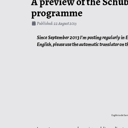
A preview of the Schub
programme
Published: 22 August 2013
Since September 2013 I'm posting regularly in Eng
English, please use the automatic translator on t
Esglèsia de San