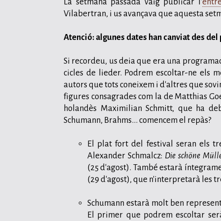
La setmana passada vaig publicar l'
entre
Vilabertran, i us avançava que aquesta setm
Atenció: algunes dates han canviat des del
Si recordeu, us deia que era una programació
cicles de lieder. Podrem escoltar-ne els m
autors que tots coneixem i d'altres que sovi
figures consagrades com la de Matthias Goe
holandès Maximilian Schmitt, que ha de
Schumann, Brahms... comencem el repàs?
El plat fort del festival seran els 
Alexander Schmalcz:
Die schöne Müll
(25 d'agost). També estarà íntegramen
(29 d'agost), que n'interpretarà les t
Schumann estarà molt ben representat
El primer que podrem escoltar se